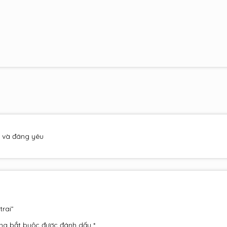
g và đáng yêu
trai”
ng bắt buộc được đánh dấu
*