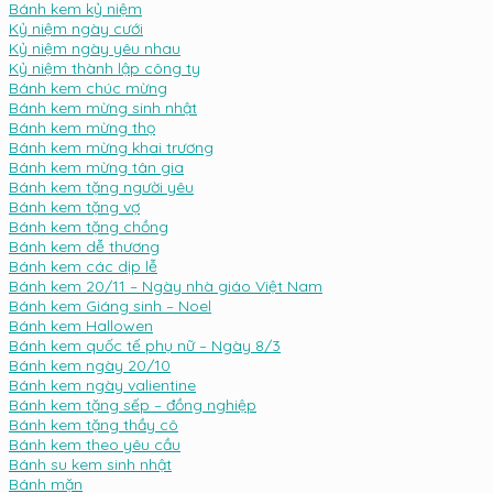
Bánh kem kỷ niệm
Kỷ niệm ngày cưới
Kỷ niệm ngày yêu nhau
Kỷ niệm thành lập công ty
Bánh kem chúc mừng
Bánh kem mừng sinh nhật
Bánh kem mừng thọ
Bánh kem mừng khai trương
Bánh kem mừng tân gia
Bánh kem tặng người yêu
Bánh kem tặng vợ
Bánh kem tặng chồng
Bánh kem dễ thương
Bánh kem các dịp lễ
Bánh kem 20/11 – Ngày nhà giáo Việt Nam
Bánh kem Giáng sinh – Noel
Bánh kem Hallowen
Bánh kem quốc tế phụ nữ – Ngày 8/3
Bánh kem ngày 20/10
Bánh kem ngày valientine
Bánh kem tặng sếp – đồng nghiệp
Bánh kem tặng thầy cô
Bánh kem theo yêu cầu
Bánh su kem sinh nhật
Bánh mặn