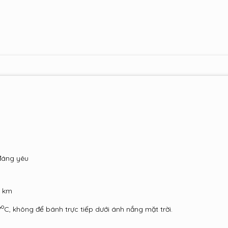
 đáng yêu
1 km
o
7
C, không để bánh trực tiếp dưới ánh nắng mặt trời.