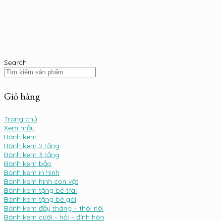
Search
Giỏ hàng
Trang chủ
Xem mẫu
Bánh kem
Bánh kem 2 tầng
Bánh kem 3 tầng
Bánh kem bắp
Bánh kem in hình
Bánh kem hình con vật
Bánh kem tặng bé trai
Bánh kem tặng bé gái
Bánh kem đầy tháng – thôi nôi
Bánh kem cưới – hỏi – đính hôn