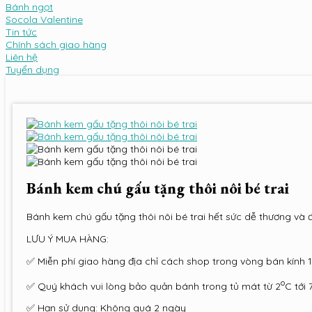
Bánh ngọt
Socola Valentine
Tin tức
Chính sách giao hàng
Liên hệ
Tuyển dụng
Bánh kem chú gấu tặng thôi nôi bé trai
Bánh kem chú gấu tặng thôi nôi bé trai hết sức dễ thương và
LƯU Ý MUA HÀNG:
✅ Miễn phí giao hàng địa chỉ cách shop trong vòng bán kính 
o
✅ Quý khách vui lòng bảo quản bánh trong tủ mát từ 2
C tới 
✅ Hạn sử dụng: Không quá 2 ngày