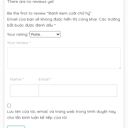
There are no reviews yet.
Be the first to review “Bánh kem cưới chữ hỷ”
Email của bạn sẽ không được hiển thị công khai.
Các trường
bắt buộc được đánh dấu
*
Your rating
*
Your review
*
Name
*
Email
*
Lưu tên của tôi, email, và trang web trong trình duyệt này
cho lần bình luận kế tiếp của tôi.