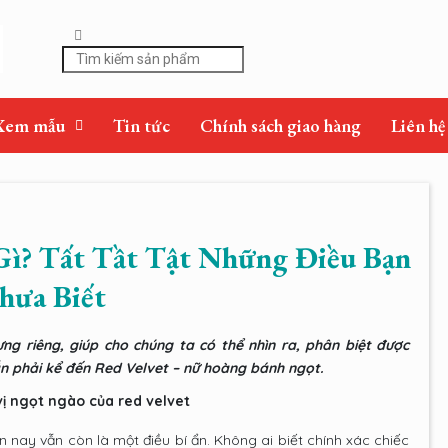
Xem mẫu
Tin tức
Chính sách giao hàng
Liên hệ
Gì? Tất Tầt Tật Những Điều Bạn
hưa Biết
ng riêng, giúp cho chúng ta có thể nhìn ra, phân biệt được
ắn phải kể đến Red Velvet – nữ hoàng bánh ngọt.
ị ngọt ngào của red velvet
 nay vẫn còn là một điều bí ẩn. Không ai biết chính xác chiếc