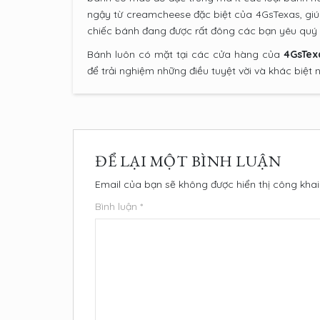
ngậy từ creamcheese đặc biệt của 4GsTexas, giú
chiếc bánh đang được rất đông các bạn yêu quý t
Bánh luôn có mặt tại các cửa hàng của
4GsTex
để trải nghiệm những điều tuyệt vời và khác biệt 
ĐỂ LẠI MỘT BÌNH LUẬN
Email của bạn sẽ không được hiển thị công khai
Bình luận
*