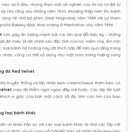
i nào và ở đâu, nhưng theo một số nghiên cứu thì nó ra đời từ
 lại cho rằng vào những năm 1920. Khoảng thập niên 90, bánh
 rộng rãi nhờ bộ phim Steel Magnolias năm 1989 với sự tham
agnolia Bakery được khai trương ở Manhattan vào năm 1996.
t
còn gây ấn tượng mạnh bởi cái tên quá đỗi kiêu kỳ – những
hật đã miêu tả rất chính xác đặc tính của nó: mềm mại, ẩm mịn
c, loại bánh nữ hoàng này rất thích hợp để làm quà tặng trong
ình nhân, cũng có thể sử dụng như một món tráng miệng sang
ng đỏ Red Velvet
nilla truyền thống và lớp nhân kem creamcheese thơm béo, có
velvet
màu đỏ thẫm ngọt ngào đầy mê hoặc. Các lớp lần lượt
 khích vị giác của bạn một cách tối đa, làm con tim của bao
ng loại bánh khác
biệt và khác hẳn so với các loại bánh khác là nhờ các lớp cốt
ào có được và vô cùng nổi bật kết hợp với phần nhân kem béo