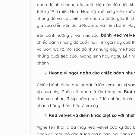
bánh đỏ như nhung này xuất hiện lần đầu tiên kh
thế kỷ 19 ở miền Nam Hoa Kỳ, một số ý kiến khác
nhung đỏ và các biến thể của nó được yêu thích
gia của diễn viên Julia Roberts, và tiệm bánh M
Bên cạnh hương vị và màu sắc,
bánh Red Velve
chiếc bánh nhung đỏ cuốn hút. Tên gọi này quả t
và luôn rực rỡ. Với sắc đỏ như nhung đầy mê hoặ
những buổi tiệc cưới, Giáng sinh hay ngày Lễ t
chảnh.
Hương vị ngọt ngào của chiếc bánh nhu
Chiếc bánh được phủ ngoài là lớp kem tươi vị va
vị chua nhẹ. Phần cốt bánh là lớp bông lan
Red 
đan xen nhau, 3 lớp bông lan, 2 lớp nhân, khiêu
khách hàng thổn thức vì em ấy.
Red velvet và điểm khác biệt so với nhữ
Nghe tên thôi là đã thấy Red velvet cực kỳ đặc 
bánh có màu đỏ đặc trưng mà ít các loại bánh n