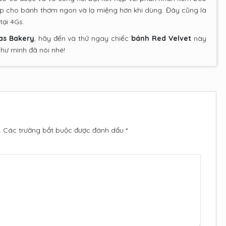
p cho bánh thơm ngon và lạ miệng hơn khi dùng. Đây cũng là
ại 4Gs.
as Bakery
, hãy đến và thử ngay chiếc
bánh Red Velvet
này
như mình đã nói nhé!
.
Các trường bắt buộc được đánh dấu
*