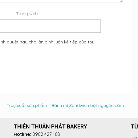
Trang web
ình duyệt này cho lần bình luận kế tiếp của tôi.
Truy xuất sản phẩm – Bánh mì Sandwich bột nguyên cám →
THIÊN THUẬN PHÁT BAKERY
TỪ
Hotline:
0902 427 168