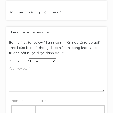
Bánh kem thiên nga tặng bé gái
There are no reviews yet.
Be the first to review “Bánh kem thiên nga tặng bé gái”
Email của bạn sẽ không được hiển thị công khai.
Các
trường bắt buộc được đánh dấu
*
Your rating
*
Your review
*
Name
*
Email
*