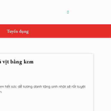
Tuyển dụng
ú vịt bằng kem
em hết sức dễ tương dành tặng sinh nhật sẽ rất tuyệt
n.