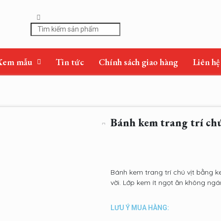
Xem mẫu
Tin tức
Chính sách giao hàng
Liên hệ
Bánh kem trang trí ch
Bánh kem trang trí chú vịt bằng k
vời. Lớp kem ít ngọt ăn không ngá
LƯU Ý MUA HÀNG: