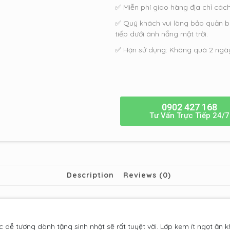
✅ Miễn phí giao hàng địa chỉ các
✅ Quý khách vui lòng bảo quản b
tiếp dưới ánh nắng mặt trời.
✅ Hạn sử dụng: Không quá 2 ngà
0902 427 168
Tư Vấn Trực Tiếp 24/7
Description
Reviews (0)
c dễ tương dành tặng sinh nhật sẽ rất tuyệt vời. Lớp kem ít ngọt ăn 