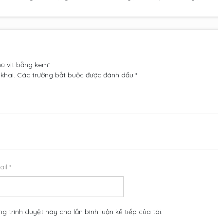
hú vịt bằng kem”
khai.
Các trường bắt buộc được đánh dấu
*
ail
*
ng trình duyệt này cho lần bình luận kế tiếp của tôi.