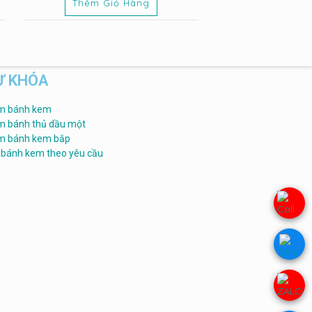
Thêm Giỏ Hàng
Ừ KHÓA
m bánh kem
m bánh thủ dầu một
m bánh kem bắp
 bánh kem theo yêu cầu