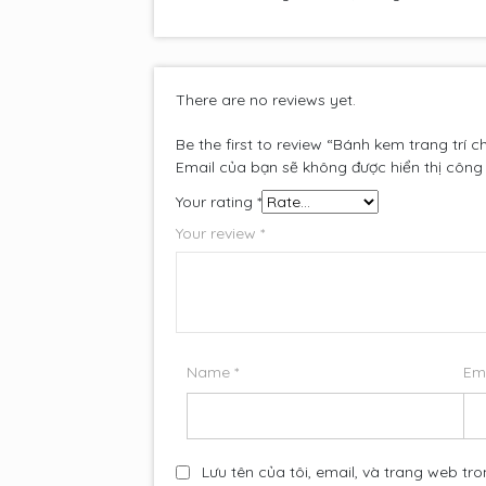
There are no reviews yet.
Be the first to review “Bánh kem trang trí c
Email của bạn sẽ không được hiển thị công 
Your rating
*
Your review
*
Name
*
Em
Lưu tên của tôi, email, và trang web tro