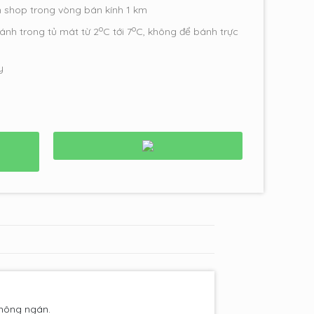
h shop trong vòng bán kính 1 km
o
o
ánh trong tủ mát từ 2
C tới 7
C, không để bánh trực
y
không ngán.