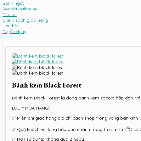
Bánh ngọt
Socola Valentine
Tin tức
Chính sách giao hàng
Liên hệ
Tuyển dụng
Bánh kem Black Forest
Bánh kem Black Forest là dòng bánh kem socola hấp dẫn. Với 
LƯU Ý MUA HÀNG:
✅ Miễn phí giao hàng địa chỉ cách shop trong vòng bán kính 
o
✅ Quý khách vui lòng bảo quản bánh trong tủ mát từ 2
C tới 
✅ Hạn sử dụng: Không quá 2 ngày