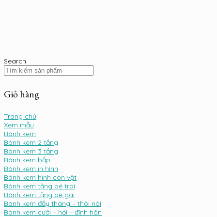
Search
Giỏ hàng
Trang chủ
Xem mẫu
Bánh kem
Bánh kem 2 tầng
Bánh kem 3 tầng
Bánh kem bắp
Bánh kem in hình
Bánh kem hình con vật
Bánh kem tặng bé trai
Bánh kem tặng bé gái
Bánh kem đầy tháng – thôi nôi
Bánh kem cưới – hỏi – đính hôn