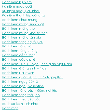
Bánh kem kỷ niệm
Kỷ niệm ngày cưới
Kỷ niệm ngày yêu nhau
Kỷ niệm thành lập công ty
Bánh kem chúc mừng
Bánh kem mừng sinh nhật
Bánh kem mừng thọ
Bánh kem mừng khai trương
Bánh kem mừng tân gia
Bánh kem tặng người yêu
Bánh kem tặng vợ
Bánh kem tặng chồng
Bánh kem dễ thương
Bánh kem các dịp lễ
Bánh kem 20/11 – Ngày nhà giáo Việt Nam
Bánh kem Giáng sinh – Noel
Bánh kem Hallowen
Bánh kem quốc tế phụ nữ – Ngày 8/3
Bánh kem ngày 20/10
Bánh kem ngày valientine
Bánh kem tặng sếp – đồng nghiệp
Bánh kem tặng thầy cô
Bánh kem theo yêu cầu
Bánh su kem sinh nhật
Bánh mặn