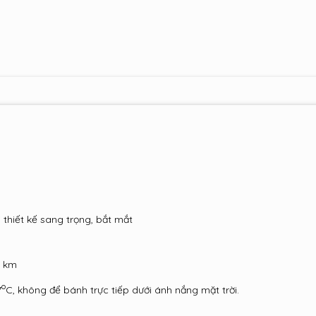
thiết kế sang trọng, bắt mắt
1 km
o
7
C, không để bánh trực tiếp dưới ánh nắng mặt trời.