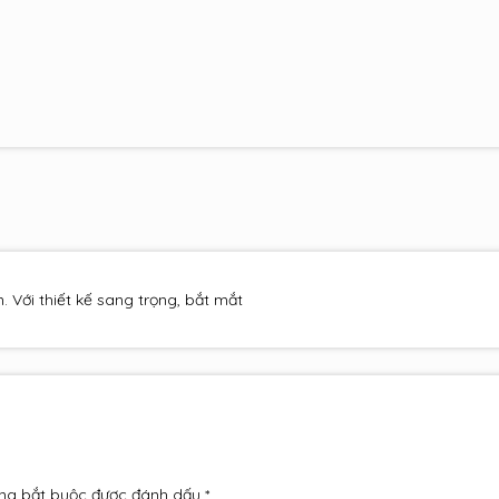
Với thiết kế sang trọng, bắt mắt
ng bắt buộc được đánh dấu
*