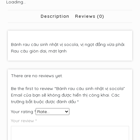
Loading...
Description
Reviews (0)
Bánh rau câu sinh nhật vị socola, vị ngọt đắng vừa phải.
Rau câu giòn dai, mát lạnh
There are no reviews yet.
Be the first to review “Bánh rau câu sinh nhật vị socola”
Email của bạn sẽ không được hiển thị công khai.
Các
trường bắt buộc được đánh dấu
*
Your rating
*
Your review
*